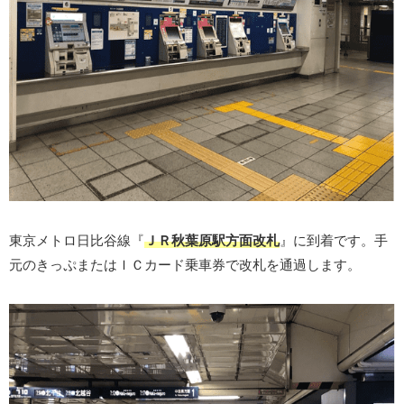
東京メトロ日比谷線『
ＪＲ秋葉原駅方面改札
』に到着です。手
元のきっぷまたはＩＣカード乗車券で改札を通過します。