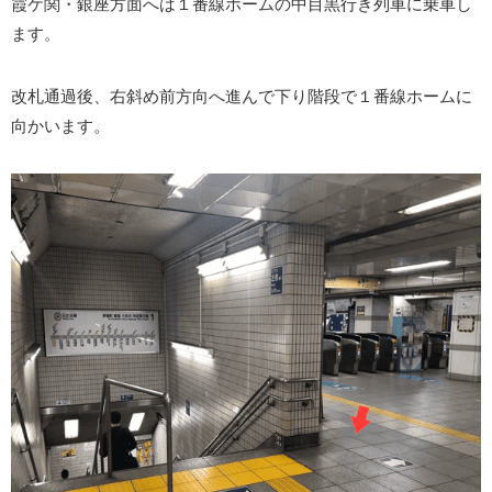
霞ケ関・銀座方面へは１番線ホームの中目黒行き列車に乗車し
ます。
改札通過後、右斜め前方向へ進んで下り階段で１番線ホームに
向かいます。