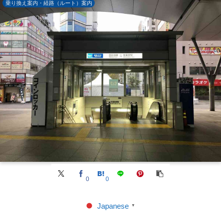
乗り換え案内・経路（ルート）案内
0
0
Japanese
▼