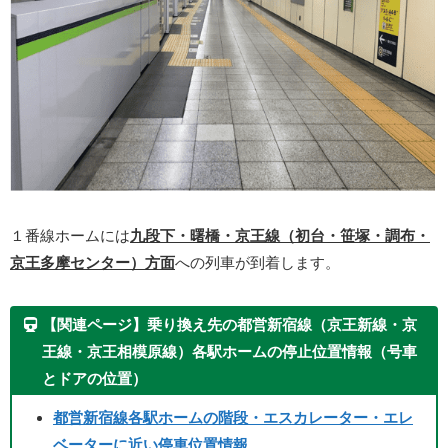
１番線ホームには
九段下・曙橋・京王線（初台・笹塚・調布・
京王多摩センター）方面
への列車が到着します。
【関連ページ】乗り換え先の都営新宿線（京王新線・京
王線・京王相模原線）各駅ホームの停止位置情報（号車
とドアの位置）
都営新宿線各駅ホームの階段・エスカレーター・エレ
ベーターに近い停車位置情報