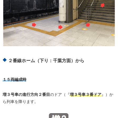
２番線ホーム（下り：千葉方面）から
１５両編成時
増３号車の進行方向２番目
のドア（『
増３号車３番ドア
』）か
ら列車を降ります。