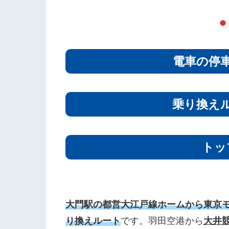
電車の停
乗り換え
トッ
大門駅の都営大江戸線ホームから東京
り換えルート
です。羽田空港から
大井