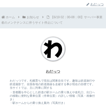
わだっつ
ホーム
お知らせ
【6/19 02：00-08：00】サーバー事業
者のメンテナンスに伴うサイト停止について
わだっつ
わだっつです。札幌育ちで現在は関東在住です。趣味は鉄道旅行や
鉄道撮影で、全国各地の鉄道路線を走破する事が現在の目標です。
当サイトでは、主に列車に関する
・首都圏を中心とした鉄道の駅ホームの乗り換えや改札口、出口へ
の移動に便利な乗車位置（停車位置）の詳しい情報（写真・画像付
き）
・駅ホームからの乗り換え案内（写真付き）