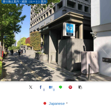
乗り換え案内・経路（ルート）案内
0
0
Japanese
▼