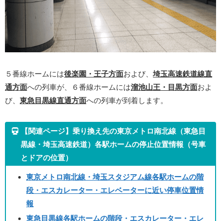
５番線ホームには
後楽園・王子方面
および、
埼玉高速鉄道線直
通方面
への列車が、６番線ホームには
溜池山王・目黒方面
およ
び、
東急目黒線直通方面
への列車が到着します。
【関連ページ】乗り換え先の東京メトロ南北線（東急目
黒線・埼玉高速鉄道）各駅ホームの停止位置情報（号車
とドアの位置）
東京メトロ南北線・埼玉スタジアム線各駅ホームの階
段・エスカレーター・エレベーターに近い停車位置情
報
東急目黒線各駅ホームの階段・エスカレーター・エレ