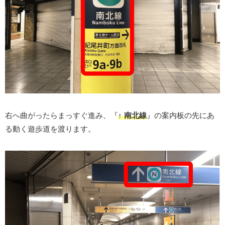
右へ曲がったらまっすぐ進み、『
↑ 南北線
』の案内板の先にあ
る動く遊歩道を渡ります。