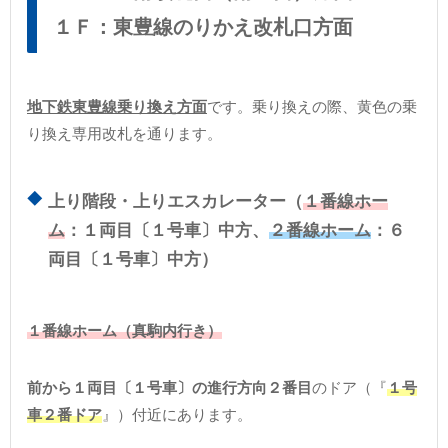
１Ｆ：東豊線のりかえ改札口方面
地下鉄東豊線乗り換え方面
です。乗り換えの際、黄色の乗
り換え専用改札を通ります。
上り階段・上りエスカレーター（
１番線ホー
ム
：１両目〔１号車〕中方、
２番線ホーム
：６
両目〔１号車〕中方）
１番線ホーム（真駒内行き）
前から１両目〔１号車〕の進行方向２番目
のドア（『
１号
車２番ドア
』）付近にあります。