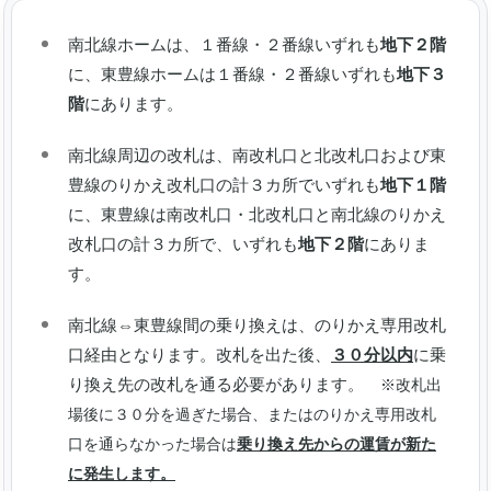
南北線ホームは、１番線・２番線いずれも
地下２階
に、東豊線ホームは１番線・２番線いずれも
地下３
階
にあります。
南北線周辺の改札は、南改札口と北改札口および東
豊線のりかえ改札口の計３カ所でいずれも
地下１階
に、東豊線は南改札口・北改札口と南北線のりかえ
改札口の計３カ所で、いずれも
地下２階
にありま
す。
南北線⇔東豊線間の乗り換えは、のりかえ専用改札
口経由となります。改札を出た後、
３０分以内
に乗
り換え先の改札を通る必要があります。
※改札出
場後に３０分を過ぎた場合、またはのりかえ専用改札
口を通らなかった場合は
乗り換え先からの運賃が新た
に発生します。