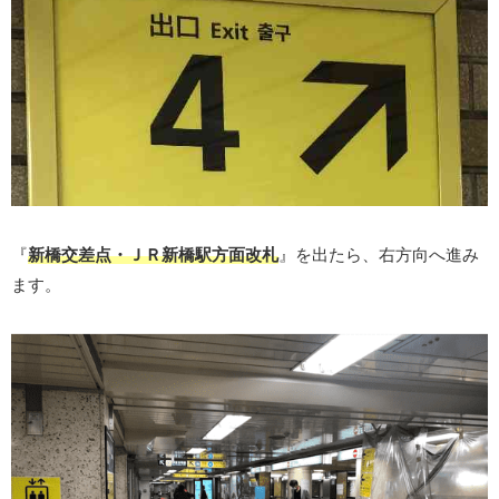
『
新橋交差点・ＪＲ新橋駅方面改札
』を出たら、右方向へ進み
ます。