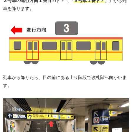
３号車の進行方向１番目
のドア（『
３号車１番ドア
』）から列
車を降ります。
列車から降りたら、目の前にある上り階段で改札階へ向かいま
す。