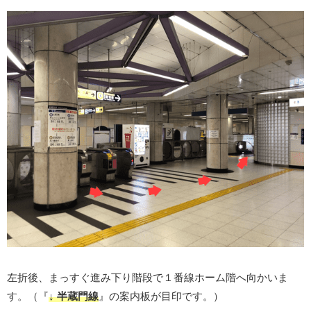
左折後、まっすぐ進み下り階段で１番線ホーム階へ向かいま
す。（『
↓ 半蔵門線
』の案内板が目印です。）