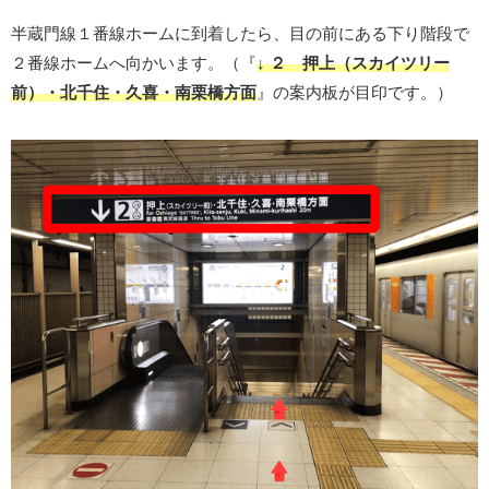
半蔵門線１番線ホームに到着したら、目の前にある下り階段で
２番線ホームへ向かいます。（『
↓ ２ 押上（スカイツリー
前）・北千住・久喜・南栗橋方面
』の案内板が目印です。）