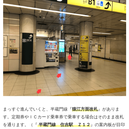
まっすぐ進んでいくと、半蔵門線『
猿江方面改札
』がありま
す。定期券やＩＣカード乗車券で乗車する場合はそのまま改札
を通ります。（『
半蔵門線 住吉駅 Ｚ１２
』の案内板が目印