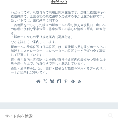
わだっつ
わだっつです。札幌育ちで現在は関東在住です。趣味は鉄道旅行や
鉄道撮影で、全国各地の鉄道路線を走破する事が現在の目標です。
当サイトでは、主に列車に関する
・首都圏を中心とした鉄道の駅ホームの乗り換えや改札口、出口へ
の移動に便利な乗車位置（停車位置）の詳しい情報（写真・画像付
き）
・駅ホームからの乗り換え案内（写真付き）
などを詳しくご案内しています。
駅ホームの乗車位置（停車位置）は、直接駅へ足を運びホーム上の
階段やエスカレーター・エレベーターの位置を一ヶ所ずつ全て調査
して記事にしています。
乗り換え案内も直接駅へ足を運び乗り換え案内の最短かつ安全な場
所を調べた上で、写真付きで詳しく解説しています。
通勤・通学時をはじめ、旅行・帰省など鉄道を利用する方へのサポ
ートが出来れば幸いです。