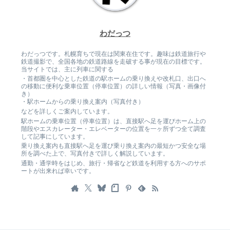
わだっつ
わだっつです。札幌育ちで現在は関東在住です。趣味は鉄道旅行や
鉄道撮影で、全国各地の鉄道路線を走破する事が現在の目標です。
当サイトでは、主に列車に関する
・首都圏を中心とした鉄道の駅ホームの乗り換えや改札口、出口へ
の移動に便利な乗車位置（停車位置）の詳しい情報（写真・画像付
き）
・駅ホームからの乗り換え案内（写真付き）
などを詳しくご案内しています。
駅ホームの乗車位置（停車位置）は、直接駅へ足を運びホーム上の
階段やエスカレーター・エレベーターの位置を一ヶ所ずつ全て調査
して記事にしています。
乗り換え案内も直接駅へ足を運び乗り換え案内の最短かつ安全な場
所を調べた上で、写真付きで詳しく解説しています。
通勤・通学時をはじめ、旅行・帰省など鉄道を利用する方へのサポ
ートが出来れば幸いです。