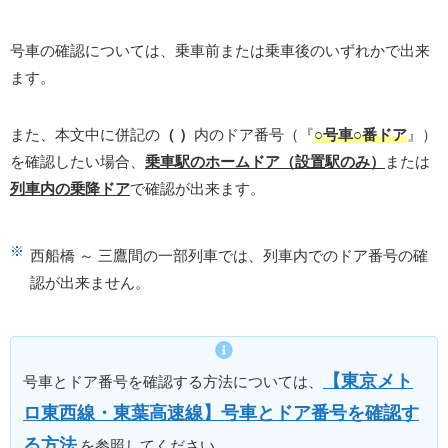
号車の確認については、乗車前または乗車後のいずれかで出来
ます。
また、本文中に併記の
（ ）
内のドア番号（『
○号車○番ドア
』）
を確認したい場合、
乗車駅のホームドア（設置駅のみ）
または
列車内の乗降ドア
で確認が出来ます。
西船橋 ～ 三鷹間の一部列車では、列車内でのドア番号の確
認が出来ません。
【東京メト
号車とドア番号を確認する方法については、
ロ東西線・東葉高速線】号車とドア番号を確認す
る方法
を参照してください。