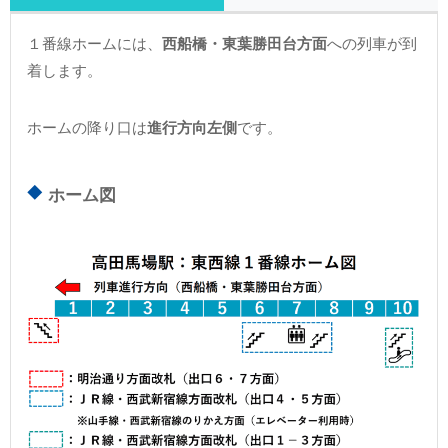
１番線ホームには、
西船橋・東葉勝田台方面
への列車が到
着します。
ホームの降り口は
進行方向左側
です。
ホーム図