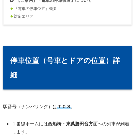
【ご案内】『電車の停車位置』について
『電車の停車位置』概要
対応エリア
停車位置（号車とドアの位置）詳
細
駅番号（ナンバリング）は
Ｔ０３
。
１番線ホームには
西船橋・東葉勝田台方面
への列車が到着
します。