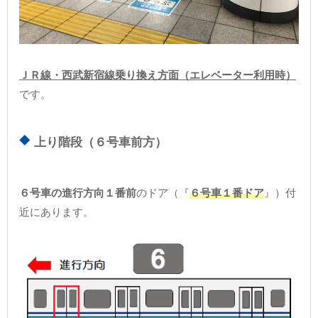
ＪＲ線・西武新宿線乗り換え方面（エレベーター利用時）
です。
上り階段（６号車前方）
６号車の進行方向１番前
のドア（『
６号車１番ドア
』）付
近にあります。