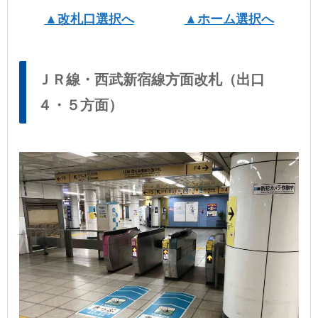
▲改札口選択へ
▲ホーム選択へ
ＪＲ線・西武新宿線方面改札（出口
４・５方面）