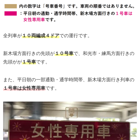
全列車が
１０両編成４ドア
での運行です。
新木場方面行きの先頭が
１０号車
で、和光市・練馬方面行きの
先頭がが
１号車
です。
また、平日朝の一部通勤・通学時間帯、新木場方面行き列車の
１号車は女性専用車
です。