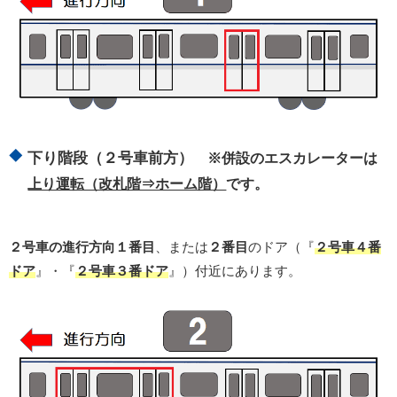
下り階段（２号車前方）
※併設のエスカレーターは
上り運転（改札階⇒ホーム階）
です。
２号車の進行方向１番目
、または
２番目
のドア（『
２号車４番
ドア
』・『
２号車３番ドア
』）付近にあります。