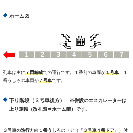
ホーム図
列車は主に
７両編成
での運行です。１番前の車両が
１号車
、１
番うしろの車両が
７号車
です。
下り階段（３号車後方）
※併設のエスカレーターは
上り運転（改札階⇒ホーム階）
です。
３号車の進行方向１番うしろ
のドア（『
３号車４番ドア
』）付