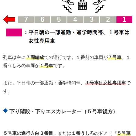
列車は主に
７両編成
での運行です。１番前の車両が
７号車
、１
番うしろの車両が
１号車
です。
また、平日朝の一部通勤・通学時間帯、
１号車は女性専用車
で
す。
下り階段・下りエスカレーター（５号車後方）
５号車の進行方向３番目
、または
１番うしろ
のドア（『
５号車