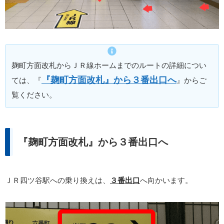
麹町方面改札からＪＲ線ホームまでのルートの詳細につい
『麹町方面改札』から３番出口へ
ては、『
』からご
覧ください。
『麹町方面改札』から３番出口へ
ＪＲ四ツ谷駅への乗り換えは、
３番出口
へ向かいます。