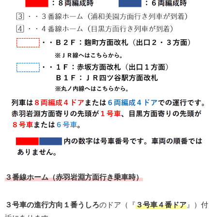
３番線ホーム（赤羽岩淵方面行き乗車時）
３号車の進行方向１番うしろ
のドア（『
３号車４番ドア
』）付