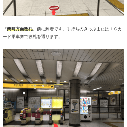
『
麹町方面改札
』前に到着です。手持ちのきっぷまたはＩＣカ
ード乗車券で改札を通ります。