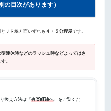
別の目次があります）
面とＪＲ線方面いずれも
４・５分程度
です。
大型連休時などのラッシュ時などよってはさ
ます。
乗り換え方法は『
有楽町線へ
』をご覧くだ