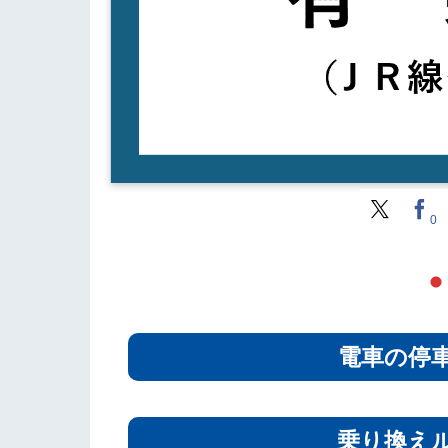
0
電車の停
乗り換え