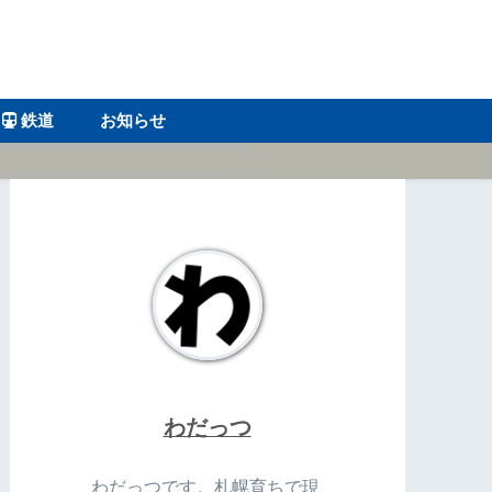
鉄道
お知らせ
わだっつ
わだっつです。札幌育ちで現