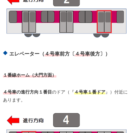
エレベーター（
４号車
前方〔
４号車
後方〕）
１番線ホーム（大門方面）
４号車
の進行方向１番目
のドア（『
４号車１番ドア
』）付近に
あります。