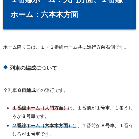
ホーム：六本木方面
ホーム降り口は、１・２番線ホーム共に
進行方向右側
です。
列車の編成について
全列車
８両編成
での運行です。
１番線ホーム（大門方面）
は、１番前が
１号車
、１番うし
ろが
８号車
です。
２番線ホーム（六本木方面）
は、１番前が
８号車
、１番う
しろが
１号車
です。