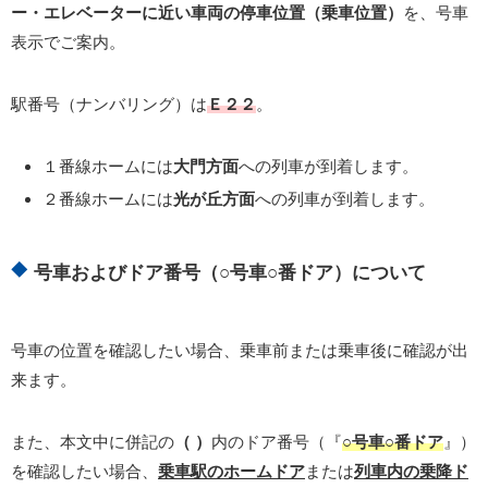
ー・エレベーターに近い車両の停車位置（乗車位置）
を、号車
表示でご案内。
駅番号（ナンバリング）は
Ｅ２２
。
１番線ホームには
大門方面
への列車が到着します。
２番線ホームには
光が丘方面
への列車が到着します。
号車およびドア番号（○号車○番ドア）について
号車の位置を確認したい場合、乗車前または乗車後に確認が出
来ます。
また、本文中に併記の
（ ）
内のドア番号（『
○号車○番ドア
』）
を確認したい場合、
乗車駅のホームドア
または
列車内の乗降ド