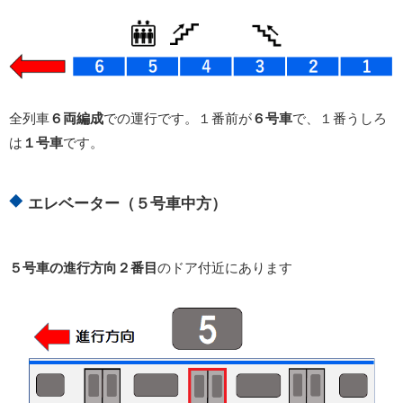
全列車
６両編成
での運行です。１番前が
６号車
で、１番うしろ
は
１号車
です。
エレベーター（５号車中方）
５号車の進行方向２番目
のドア付近にあります