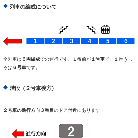
列車の編成について
全列車は
６両編成
での運行です。１番前が
１号車
で、１番うし
ろは
６号車
です。
階段（２号車後方）
２号車の進行方向３番目
のドア付近にあります