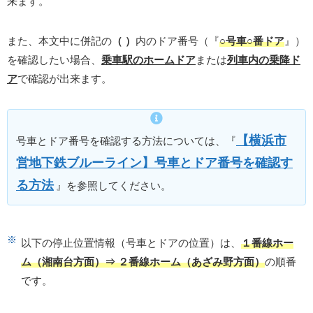
来ます。
また、本文中に併記の
（ ）
内のドア番号（『
○号車○番ドア
』）
を確認したい場合、
乗車駅のホームドア
または
列車内の乗降ド
ア
で確認が出来ます。
【横浜市
号車とドア番号を確認する方法については、『
営地下鉄ブルーライン】号車とドア番号を確認す
る方法
』を参照してください。
以下の停止位置情報（号車とドアの位置）は、
１番線ホー
ム（湘南台方面）⇒ ２番線ホーム（あざみ野方面）
の順番
です。