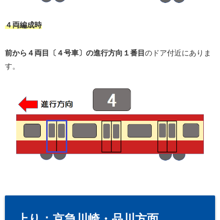
４両編成時
前から４両目〔４号車〕の進行方向１番目
のドア付近にありま
す。
上り：京急川崎・品川方面