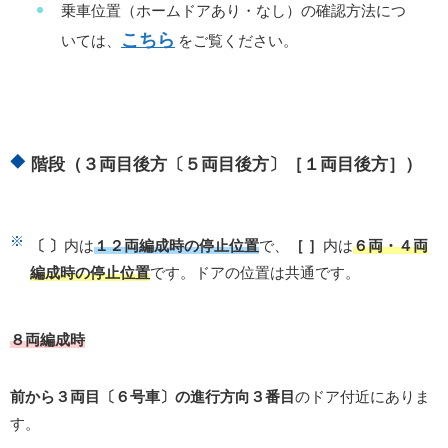
乗車位置（ホームドアあり・なし）の確認方法につ
こちら
いては、
をご覧ください。
階段（３両目後方〔５両目後方〕［１両目後方］）
〔 〕
内は
１２両編成時の停止位置
で、
［ ］
内は
６両・４両
編成時の停止位置
です。ドアの位置は共通です。
８両編成時
前から３両目〔６号車〕の進行方向３番目
のドア付近にありま
す。