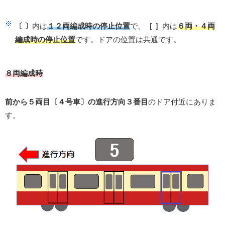
〔 〕
内は
１２両編成時の停止位置
で、
［ ］
内は
６両・４両
編成時の停止位置
です。ドアの位置は共通です。
８両編成時
前から５両目〔４号車〕の進行方向３番目
のドア付近にありま
す。