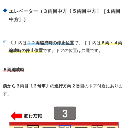
エレベーター（３両目中方〔５両目中方〕［１両目
中方］）
〔 〕
内は
１２両編成時の停止位置
で、
［ ］
内は
６両・４両
編成時の停止位置
です。ドアの位置は共通です。
８両編成時
前から３両目〔３号車〕の進行方向２番目
のドア付近にありま
す。