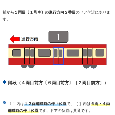
前から１両目〔１号車〕の進行方向２番目
のドア付近にありま
す。
階段（４両目前方〔６両目前方〕［２両目前方］）
〔 〕
内は
１２両編成時の停止位置
で、
［ ］
内は
６両・４両
編成時の停止位置
です。ドアの位置は共通です。