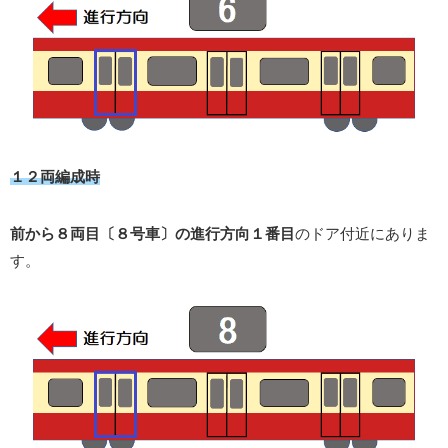
１２両編成時
前から８両目〔８号車〕の進行方向１番目
のドア付近にありま
す。