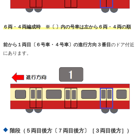
６両・４両編成時 ※〔 〕内の号車は左から６両・４両の順
前から１両目〔６号車・４号車〕の進行方向３番目
のドア付近
にあります。
階段（５両目後方〔７両目後方〕［３両目後方］）