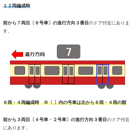
１２両編成時
前から７両目〔６号車〕の進行方向３番目
のドア付近にありま
す。
６両・４両編成時 ※〔 〕内の号車は左から６両・４両の順
前から３両目〔４号車・２号車〕の進行方向３番目
のドア付近
にあります。