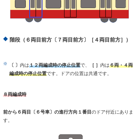
階段（６両目前方〔７両目前方〕［４両目前方］）
〔 〕
内は
１２両編成時の停止位置
で、
［ ］
内は
６両・４両
編成時の停止位置
です。ドアの位置は共通です。
８両編成時
前から６両目〔６号車〕の進行方向１番目
のドア付近にありま
す。