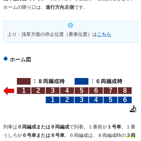
ホームの降り口は、
進行方向左側
です。
上り：浅草方面の停止位置（乗車位置）は
こちら
ホーム図
列車は
６両編成または８両編成
で到着。１番前が
１号車
、１番
うしろが
６号車または８号車
。６両編成は、８両編成時の
３両