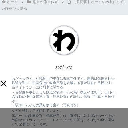
ホーム
電車の停車位置
【堀切駅】ホームの改札口に近
い降車位置情報
わだっつ
わだっつです。札幌育ちで現在は関東在住です。趣味は鉄道旅行や
鉄道撮影で、全国各地の鉄道路線を走破する事が現在の目標です。
当サイトでは、主に列車に関する
・首都圏を中心とした鉄道の駅ホームの乗り換えや改札口、出口へ
の移動に便利な乗車位置（停車位置）の詳しい情報（写真・画像付
き）
・駅ホームからの乗り換え案内（写真付き）
などを詳しくご案内しています。
駅ホームの乗車位置（停車位置）は、直接駅へ足を運びホーム上の
階段やエスカレーター・エレベーターの位置を一ヶ所ずつ全て調査
して記事にしています。