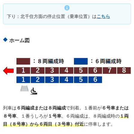
下り：北千住方面の停止位置（乗車位置）は
こちら
ホーム図
列車は
６両編成または８両編成
で到着。１番前が
６号車または
８号車
、１番うしろが
１号車
。６両編成は、８両編成時の
１両
目（８号車）から６両目（３号車）付近
に停車します。