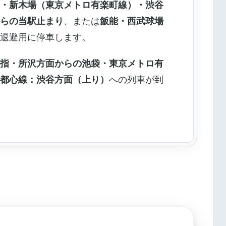
袋・新木場（東京メトロ有楽町線）・渋谷
からの当駅止まり
、または
飯能・西武球場
急退避用に停車します。
手指・所沢
方面からの池袋・東京メトロ有
副都心線：渋谷方面（上り）
への列車が到