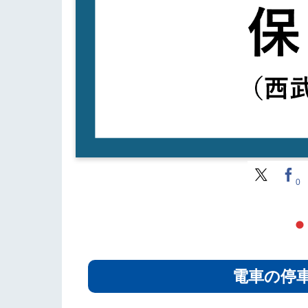
0
電車の停