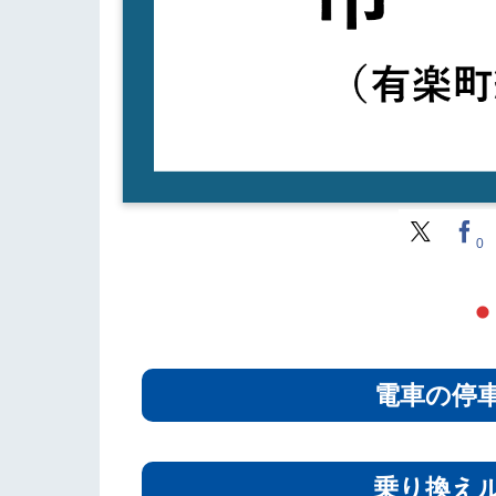
0
電車の停
乗り換え