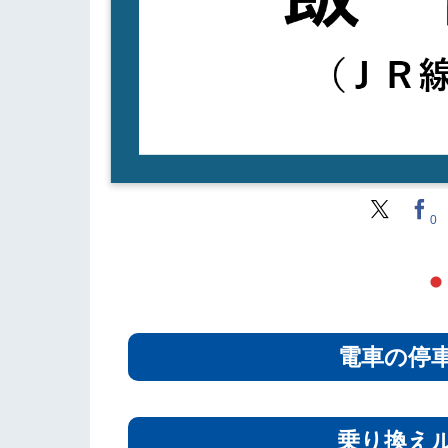
0
電車の停
乗り換え