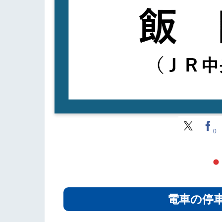
0
電車の停