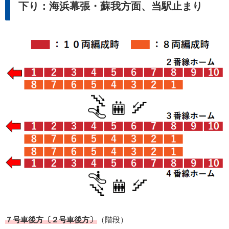
下り：海浜幕張・蘇我方面、当駅止まり
７号車後方〔２号車後方〕
（階段）