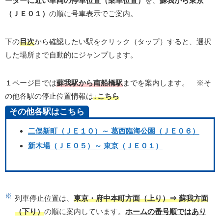
ーターに近い車両の停車位置（乗車位置）
を、
蘇我から東京
（ＪＥ０１）
の順に号車表示でご案内。
下の
目次
から確認したい駅をクリック（タップ）すると、選択
した場所まで自動的にジャンプします。
１ページ目では
蘇我駅から南船橋駅
までを案内します。 ※そ
の他各駅の停止位置情報は
↓こちら
その他各駅はこちら
二俣新町（ＪＥ１０）～ 葛西臨海公園（ＪＥ０６）
新木場（ＪＥ０５）～ 東京（ＪＥ０１）
列車停止位置は、
東京・府中本町方面（上り）⇒ 蘇我方面
（下り）
の順に案内しています。
ホームの番号順ではあり