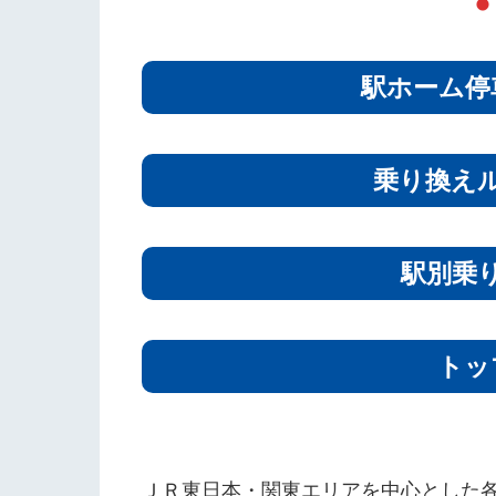
駅ホーム停
乗り換え
駅別乗
トッ
ＪＲ東日本・関東エリアを中心とした