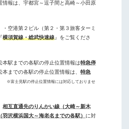
置情報は、宇都宮～逗子間と高崎～小田原
）・空港第２ビル（第２・第３旅客ターミ
『
横須賀線・総武快速線
』をご覧くださ
松本駅までの各駅の停止位置情報は
特急停
松本までの各駅の停止位置情報は、
特急
。
※富士見駅の停止位置情報には対応しておりませ
、
相互直通先のりんかい線（大崎～新木
（羽沢横浜国大～海老名までの各駅）
に対