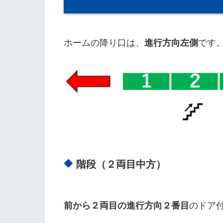
ホームの降り口は、
進行方向左側
です
階段（２両目中方）
前から２両目の進行方向２番目
のドア