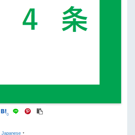
0
Japanese
▼