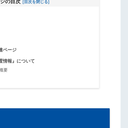
ジの目次
連ページ
置情報』について
概要