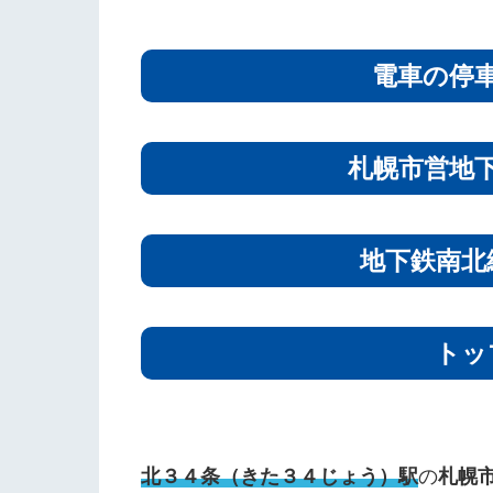
電車の停
札幌市営地
地下鉄南北
トッ
北３４条（きた３４じょう）駅
の
札幌