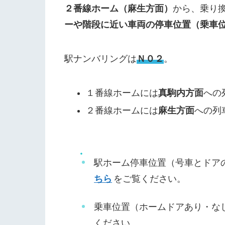
２番線ホーム（麻生方面）
から、乗り
ーや階段に近い車両の停車位置（乗車
駅ナンバリングは
Ｎ０２
。
１番線ホームには
真駒内方面
への
２番線ホームには
麻生方面
への列
駅ホーム停車位置（号車とドア
ちら
をご覧ください。
乗車位置（ホームドアあり・な
ください。