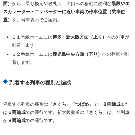
面）
から、乗り換えや改札口、出口への移動に便利な
階段やエ
スカレーター・エレベーターに近い車両の停車位置（乗車位
置）
を、号車表示でご案内。
１１番線ホームには
博多・新大阪方面（上り）
への列車が
到着します。
１２番線ホームには
鹿児島中央方面（下り）
への列車が到
着します。
到着する列車の種別と編成
停車する列車の種別は『
さくら
』『
つばめ
』で、
８両編成
また
は
６両編成
での運行です。新大阪発着の『
さくら
』は、全列車
が
８両編成
での運行です。