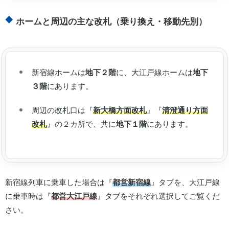
ホームと周辺の主な改札（乗り換え・移動先別）
新宿線ホームは
地下２階
に、大江戸線ホームは
地下
３階
にあります。
周辺の改札口は『
新大橋方面改札
』『
清澄通り方面
改札
』の２カ所で、共に
地下１階
にあります。
新宿線列車に乗車した場合は『
都営新宿線
』タブを、大江戸線
に乗車時は『
都営大江戸線
』タブをそれぞれ選択してご覧くだ
さい。