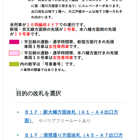
目的の改札を選択
Ｂ１Ｆ：新大橋方面改札（Ａ１－Ａ４出口方
面）
※バリアフリールートあり
Ｂ１Ｆ：清澄通り方面改札（Ａ５－Ａ７出口方