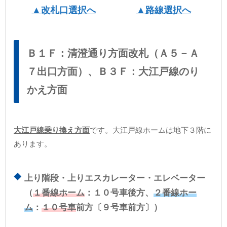
▲改札口選択へ
▲路線選択へ
Ｂ１Ｆ：清澄通り方面改札（Ａ５－Ａ
７出口方面）、Ｂ３Ｆ：大江戸線のり
かえ方面
大江戸線乗り換え方面
です。大江戸線ホームは地下３階に
あります。
上り階段・上りエスカレーター・エレベーター
（
１番線ホーム
：１０号車後方、
２番線ホー
ム
：
１０号車
前方〔９号車前方〕）