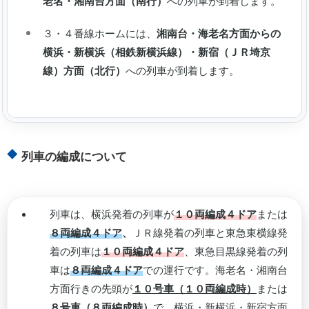
老名・湘南台方面（南行）
への列車が到着します。
３・４番線ホームには、
湘南台・海老名方面からの
横浜・新横浜（相鉄新横浜線）・新宿（ＪＲ埼京
線）方面（北行）
への列車が到着します。
列車の編成について
列車は、横浜発着の列車が
１０両編成４ドア
または
８両編成４ドア
、
ＪＲ線発着の列車と東急東横線発
着の列車は
１０両編成４ドア
、東急目黒線発着の列
車は
８両編成４ドア
での運行です。海老名・湘南台
方面行きの先頭が
１０号車（１０両編成時）
または
８号車（８両編成時）
で、横浜・新横浜・新宿方面