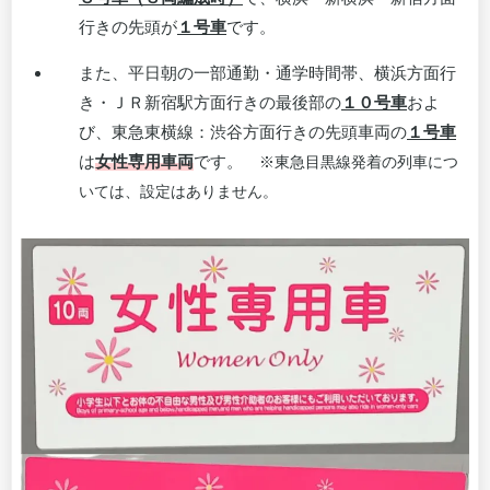
行きの先頭が
１号車
です。
また、平日朝の一部通勤・通学時間帯、横浜方面行
き・ＪＲ新宿駅方面行きの最後部の
１０号車
およ
び、東急東横線：渋谷方面行きの先頭車両の
１号車
は
女性専用車両
です。
※東急目黒線発着の列車につ
いては、設定はありません。