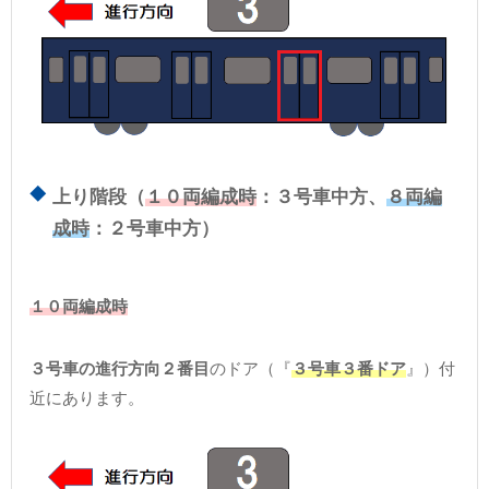
上り階段（
１０両編成時
：３号車中方、
８両編
成時
：２号車中方）
１０両編成時
３号車の進行方向２番目
のドア（『
３号車３番ドア
』）付
近にあります。