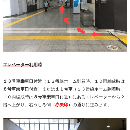
エレベーター利用時
１３号車乗車口
付近（１２番線ホーム到着時。１０両編成時は
８号車乗車口
付近）または
１１号車
（１３番線ホーム到着時。
１０両編成時は
８号車乗車口
付近）にあるエレベーターから２
階へ上がり、右うしろ側（
赤矢印
）の通りに進みます。