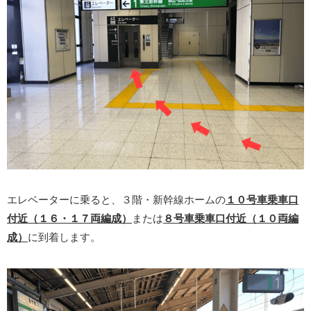
エレベーターに乗ると、３階・新幹線ホームの
１０号車乗車口
付近（１６・１７両編成）
または
８号車乗車口付近（１０両編
成）
に到着します。