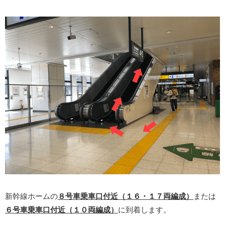
新幹線ホームの
８号車乗車口付近（１６・１７両編成）
または
６号車乗車口付近（１０両編成）
に到着します。