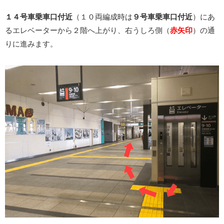
１４号車乗車口付近
（１０両編成時は
９号車乗車口付近
）にあ
るエレベーターから２階へ上がり、右うしろ側（
赤矢印
）の通
りに進みます。