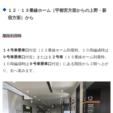
１２・１３番線ホーム（宇都宮方面からの上野・新
宿方面）から
階段利用時
１４号車乗車口
付近（１２番線ホーム到着時。１０両編成時は
９号車乗車口
付近）または
１２号車
（１３番線ホーム到着時。
１０両編成時は
９号車乗車口
付近）にある階段から２階へ上が
り、右へ進みます。