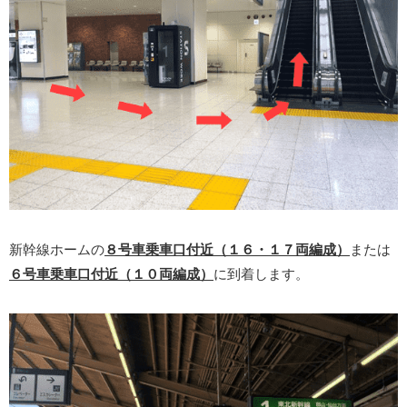
新幹線ホームの
８号車乗車口付近（１６・１７両編成）
または
６号車乗車口付近（１０両編成）
に到着します。