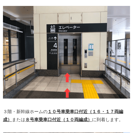
３階・新幹線ホームの
１０号車乗車口付近（１６・１７両編
成）
または
８号車乗車口付近（１０両編成）
に到着します。