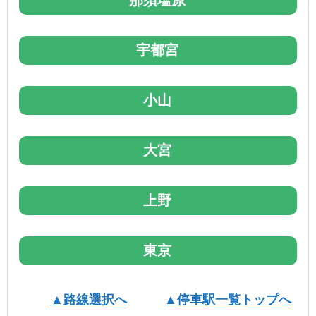
宇都宮
小山
大宮
上野
東京
▲路線選択へ
▲停車駅一覧トップへ