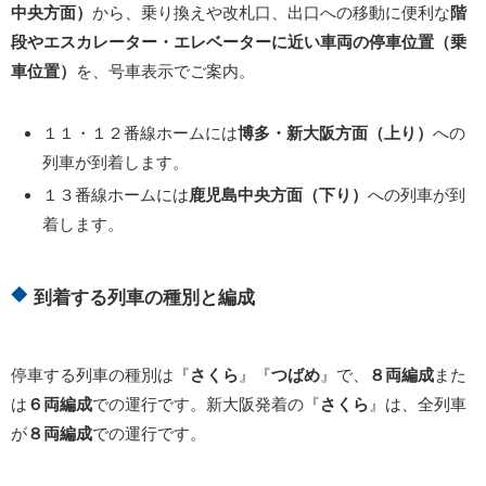
中央方面）
から、乗り換えや改札口、出口への移動に便利な
階
段やエスカレーター・エレベーターに近い車両の停車位置（乗
車位置）
を、号車表示でご案内。
１１・１２番線ホームには
博多・新大阪方面（上り）
への
列車が到着します。
１３番線ホームには
鹿児島中央方面（下り）
への列車が到
着します。
到着する列車の種別と編成
停車する列車の種別は『
さくら
』『
つばめ
』で、
８両編成
また
は
６両編成
での運行です。新大阪発着の『
さくら
』は、全列車
が
８両編成
での運行です。