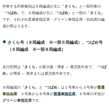
停車する列車種別は８両編成が主に『
さくら
』と一部列車の
『
つばめ
』で、６両編成が主に『
つばめ
』と一部の『
さくら
』
です。それぞれ普通車指定席・グリーン車指定席・自由席の編
成が異なります。
さくら号（８両編成 ※一部６両編成）、つばめ号
（６両編成 ※一部８両編成）
走行区間は『
さくら
』が新大阪・博多 ⇔ 鹿児島中央で、『
つば
め
』が博多 ⇔ 熊本または鹿児島中央です。
８両編成の『
さくら
』と『
つばめ
』は１号車から３号車が
普通
車自由席
、４号車から８号車が
普通車指定席
、６号車の半室が
グリーン車指定席
です。