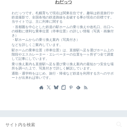
わだっつ
わだっつです。札幌育ちで現在は関東在住です。趣味は鉄道旅行や
鉄道撮影で、全国各地の鉄道路線を走破する事が現在の目標です。
当サイトでは、主に列車に関する
・首都圏を中心とした鉄道の駅ホームの乗り換えや改札口、出口へ
の移動に便利な乗車位置（停車位置）の詳しい情報（写真・画像付
き）
・駅ホームからの乗り換え案内（写真付き）
などを詳しくご案内しています。
駅ホームの乗車位置（停車位置）は、直接駅へ足を運びホーム上の
階段やエスカレーター・エレベーターの位置を一ヶ所ずつ全て調査
して記事にしています。
乗り換え案内も直接駅へ足を運び乗り換え案内の最短かつ安全な場
所を調べた上で、写真付きで詳しく解説しています。
通勤・通学時をはじめ、旅行・帰省など鉄道を利用する方へのサポ
ートが出来れば幸いです。