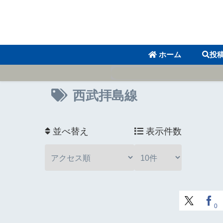
ホーム
投
西武拝島線
並べ替え
表示件数
0