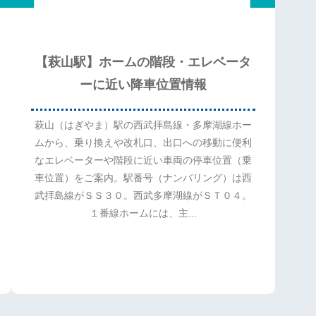
【萩山駅】ホームの階段・エレベータ
ーに近い降車位置情報
萩山（はぎやま）駅の西武拝島線・多摩湖線ホー
ムから、乗り換えや改札口、出口への移動に便利
なエレベーターや階段に近い車両の停車位置（乗
車位置）をご案内。駅番号（ナンバリング）は西
武拝島線がＳＳ３０。西武多摩湖線がＳＴ０４。
１番線ホームには、主...