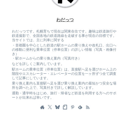
わだっつ
わだっつです。札幌育ちで現在は関東在住です。趣味は鉄道旅行や
鉄道撮影で、全国各地の鉄道路線を走破する事が現在の目標です。
当サイトでは、主に列車に関する
・首都圏を中心とした鉄道の駅ホームの乗り換えや改札口、出口へ
の移動に便利な乗車位置（停車位置）の詳しい情報（写真・画像付
き）
・駅ホームからの乗り換え案内（写真付き）
などを詳しくご案内しています。
駅ホームの乗車位置（停車位置）は、直接駅へ足を運びホーム上の
階段やエスカレーター・エレベーターの位置を一ヶ所ずつ全て調査
して記事にしています。
乗り換え案内も直接駅へ足を運び乗り換え案内の最短かつ安全な場
所を調べた上で、写真付きで詳しく解説しています。
通勤・通学時をはじめ、旅行・帰省など鉄道を利用する方へのサポ
ートが出来れば幸いです。