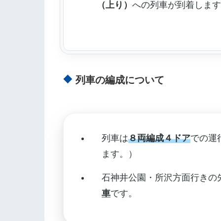
（上り）
への列車が到着しま
列車の編成について
列車は
８両編成４ドア
での運
ます。）
石神井公園・所沢方面行きの
車
です。