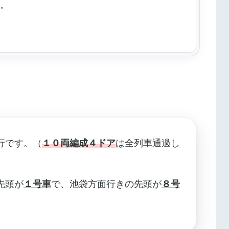
す。
行です。（
１０両編成４ドア
は全列車通過し
先頭が
１号車
で、池袋方面行きの先頭が
８号