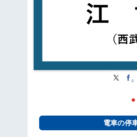
0
電車の停