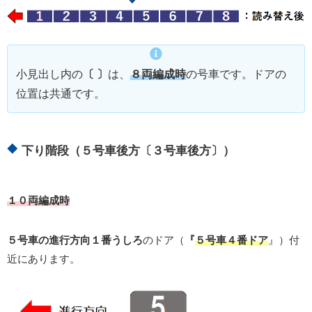
小見出し内の
〔 〕
は、
８両編成時
の号車です。ドアの
位置は共通です。
下り階段（５号車後方〔３号車後方〕）
１０両編成時
５号車の進行方向１番うしろ
のドア（
『
５号車４番ドア
』）付
近にあります。