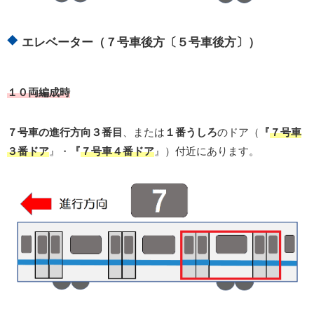
エレベーター（７号車後方〔５号車後方〕）
１０両編成時
７号車の進行方向３番目
、または
１番うしろ
のドア（
『
７号車
３番ドア
』・
『
７号車４番ドア
』）付近にあります。