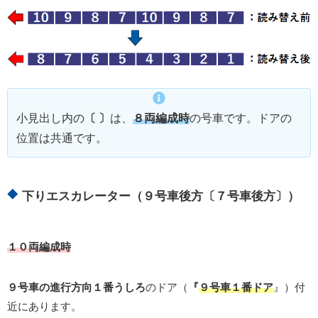
小見出し内の
〔 〕
は、
８両編成時
の号車です。ドアの
位置は共通です。
下りエスカレーター（９号車後方〔７号車後方〕）
１０両編成時
９号車の進行方向１番うしろ
のドア（
『
９号車１番ドア
』）付
近にあります。