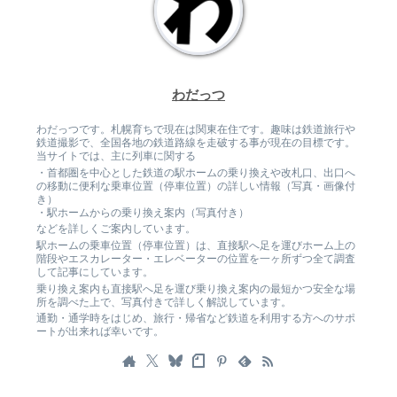
わだっつ
わだっつです。札幌育ちで現在は関東在住です。趣味は鉄道旅行や
鉄道撮影で、全国各地の鉄道路線を走破する事が現在の目標です。
当サイトでは、主に列車に関する
・首都圏を中心とした鉄道の駅ホームの乗り換えや改札口、出口へ
の移動に便利な乗車位置（停車位置）の詳しい情報（写真・画像付
き）
・駅ホームからの乗り換え案内（写真付き）
などを詳しくご案内しています。
駅ホームの乗車位置（停車位置）は、直接駅へ足を運びホーム上の
階段やエスカレーター・エレベーターの位置を一ヶ所ずつ全て調査
して記事にしています。
乗り換え案内も直接駅へ足を運び乗り換え案内の最短かつ安全な場
所を調べた上で、写真付きで詳しく解説しています。
通勤・通学時をはじめ、旅行・帰省など鉄道を利用する方へのサポ
ートが出来れば幸いです。