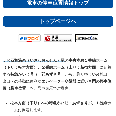
電車の停車位置情報トップ
トップページへ
ＪＲ石和温泉（いさわおんせん）駅
の
中央本線１番線ホーム
（下り：松本方面）、２番線ホーム（上り：新宿方面）
に到着
する
特急かいじ号（一部あずさ号）
から、乗り換えや改札口、
出口への移動に便利な
エレベーターや階段に近い車両の停車位
置（乗車位置）
を、号車表示でご案内。
松本方面（下り）への特急かいじ・あずさ号
が、１番線ホ
ームに到着します。