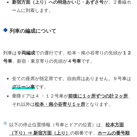
新宿方面（上り）への特急かいじ・あずさ号
が、２番線ホ
ームに到着します。
列車の編成について
列車は
９両編成
での運行です。松本・南小谷寄りの先頭が
１２
号車
、新宿・東京寄りの先頭が
４号車
です。
全ての座席が指定席です。自由席はありません。９号車は
グリーン車
です。
乗降ドアは４ ・１２号車が
前後に１ヶ所ずつの計２ヶ所
、
それ以外は
松本・南小谷寄り１ヶ所
となります。
以下の停止位置情報（号車とドアの位置）は、
松本方面
（下り）⇒ 新宿方面（上り）
の順番です。
ホームの番号順