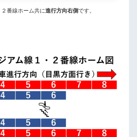
・２番線ホーム共に
進行方向右側
です。