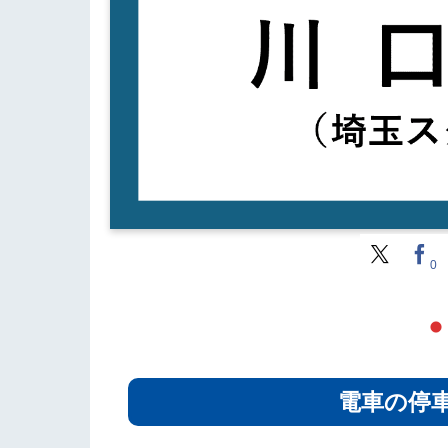
0
電車の停