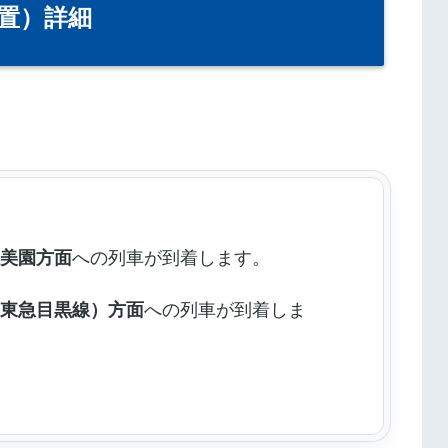
置）詳細
和美園方面
への列車が到着します。
（東急目黒線）方面
への列車が到着しま