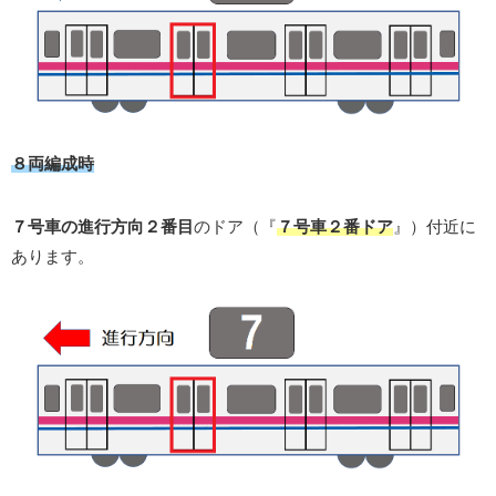
８両編成時
７号車の進行方向２番目
のドア（『
７号車２番ドア
』）付近に
あります。