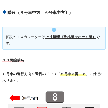
階段（８号車中方〔６号車中方〕）
併設のエスカレーターは
上り運転（改札階⇒ホーム階）
で
す。
１０両編成時
８号車の進行方向２番目
のドア（『
８号車３番ドア
』）付近に
あります。