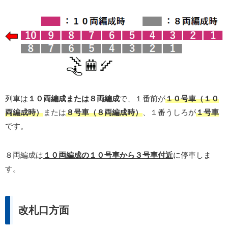
列車は
１０両編成または８両編成
で、１番前が
１０号車（１０
両編成時）
または
８号車（８両編成時）
、１番うしろが
１号車
です。
８両編成は
１０両編成の１０号車から３号車付近
に停車しま
す。
改札口方面