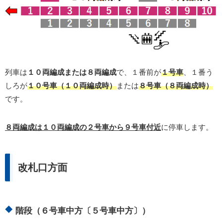
列車は
１０両編成または８両編成
で、１番前が
１号車
、１番う
しろが
１０号車（１０両編成時）
または
８号車（８両編成時）
です。
８両編成は１０両編成の２号車から９号車付近
に停車します。
改札口方面
階段（６号車中方〔５号車中方〕）