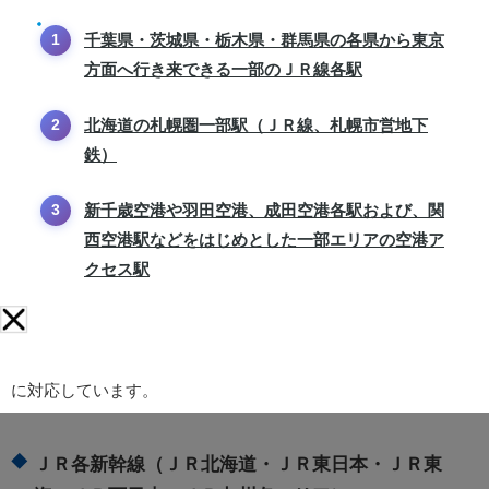
千葉県・茨城県・栃木県・群馬県の各県から東京
方面へ行き来できる一部のＪＲ線各駅
北海道の札幌圏一部駅（ＪＲ線、札幌市営地下
鉄）
新千歳空港や羽田空港、成田空港各駅および、関
西空港駅などをはじめとした一部エリアの空港ア
クセス駅
に対応しています。
ＪＲ各新幹線（ＪＲ北海道・ＪＲ東日本・ＪＲ東