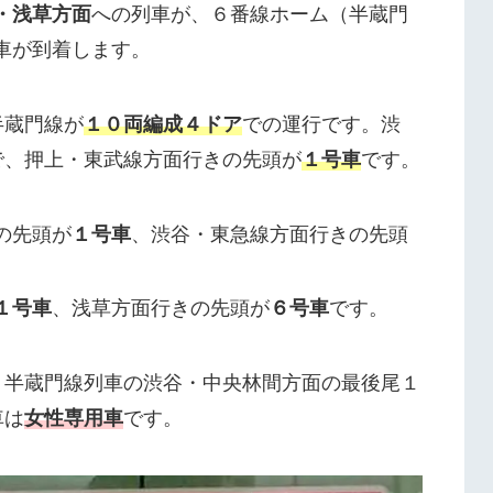
・浅草方面
への列車が、６番線ホーム（半蔵門
車が到着します。
半蔵門線が
１０両編成４ドア
での運行です。渋
で、押上・東武線方面行きの先頭が
１号車
です。
の先頭が
１号車
、渋谷・東急線方面行きの先頭
１号車
、浅草方面行きの先頭が
６号車
です。
、半蔵門線列車の渋谷・中央林間方面の最後尾１
車は
女性専用車
です。