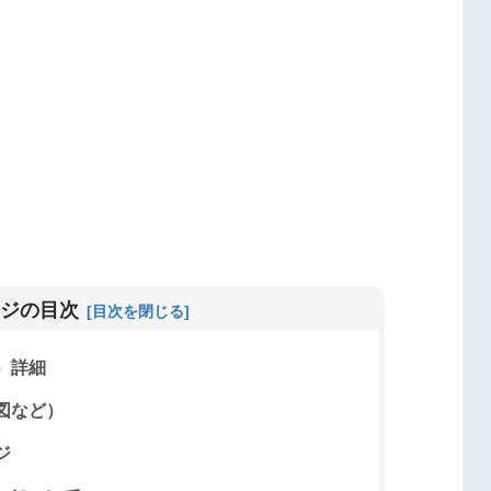
ジの目次
）詳細
図など）
ジ