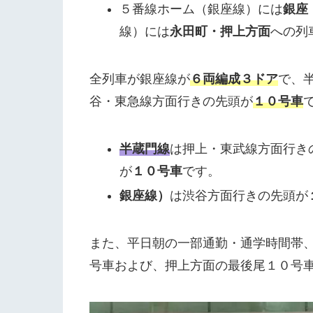
５番線ホーム（銀座線）には
銀座
線）には
永田町・押上方面
への列
全列車が銀座線が
６両編成３ドア
で、
谷・東急線方面行きの先頭が
１０号車
半蔵門線
は押上・東武線方面行き
が
１０号車
です。
銀座線）
は渋谷方面行きの先頭が
また、平日朝の一部通勤・通学時間帯
号車および、押上方面の最後尾１０号