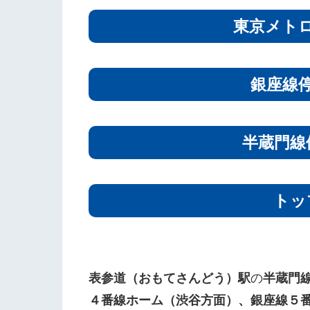
東京メト
銀座線
半蔵門線
トッ
表参道（おもてさんどう）駅
の
半蔵門
４番線ホーム（渋谷方面）、銀座線５