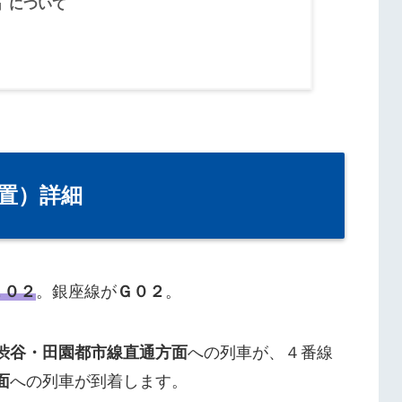
』について
置）詳細
Ｚ０２
。銀座線が
Ｇ０２
。
渋谷・田園都市線直通方面
への列車が、４番線
面
への列車が到着します。