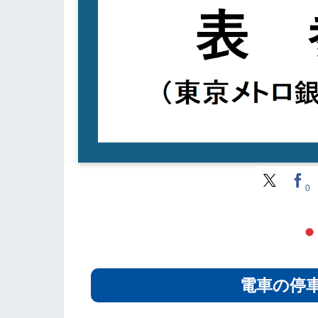
0
電車の停