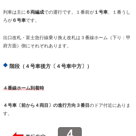
列車は主に
６両編成
での運行です。１番前が
１号車
、１番うし
ろが
６号車
です。
出口改札・富士急行線乗り換え改札は３番線ホーム（下り：甲
府方面）側にそれぞれあります。
階段（４号車後方〔４号車中方〕）
４番線ホーム到着時
４号車〔前から４両目〕の進行方向３番目
のドア付近にありま
す。