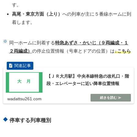
す。
高尾・東京方面（上り）
への列車が主に５番線ホームに到
着します。
同一ホームに到着する
特急あずさ・かいじ（９両編成・１
２両編成）
の停止位置情報（号車とドアの位置）は
↓こちら
【ＪＲ大月駅】中央本線特急の改札口・階
段・エレベーターに近い降車位置情報
wadattsu261.com
停車する列車種別