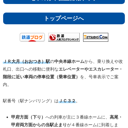
トップページへ
ＪＲ大月（おおつき）駅
の
中央本線ホーム
から、乗り換えや改
札口、出口への移動に便利な
エレベーターやエスカレーター・
階段に近い車両の停車位置（乗車位置）
を、号車表示でご案
内。
駅番号（駅ナンバリング）は
ＪＣ３２
。
甲府方面（下り）
への列車が主に３番線ホームに、
高尾・
甲府両方面からの当駅止まり
が４番線ホームに到着しま