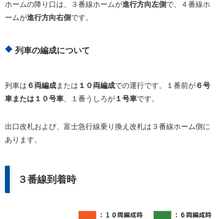
ホームの降り口は、３番線ホームが
進行方向左側
で、４番線ホ
ームが
進行方向右側
です。
列車の編成について
列車は
６両編成
または
１０両編成
での運行です。１番前が
６号
車または１０号車
、１番うしろが
１号車
です。
出口改札および、富士急行線乗り換え改札は３番線ホーム側に
あります。
３番線到着時