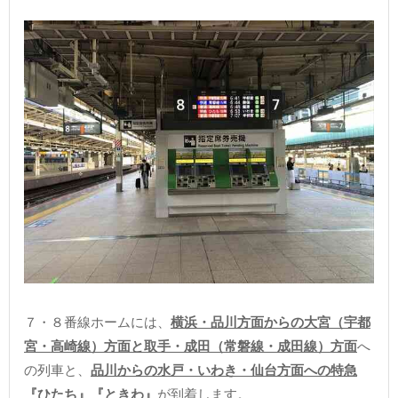
７・８番線ホームには、
横浜・品川方面からの大宮（宇都
宮・高崎線）方面と取手・成田（常磐線・成田線）方面
へ
の列車と、
品川からの水戸・いわき・仙台方面への特急
『ひたち』『ときわ』
が到着します。