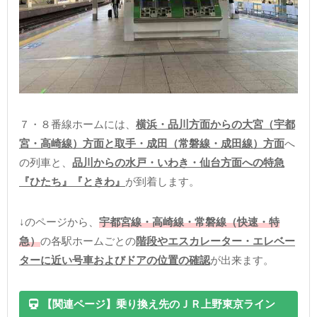
７・８番線ホームには、
横浜・品川方面からの大宮（宇都
宮・高崎線）方面と取手・成田（常磐線・成田線）方面
へ
の列車と、
品川からの水戸・いわき・仙台方面への特急
『ひたち』『ときわ』
が到着します。
↓のページから、
宇都宮線・高崎線・常磐線（快速・特
急）
の各駅ホームごとの
階段やエスカレーター・エレベー
ターに近い号車およびドアの位置の確認
が出来ます。
【関連ページ】乗り換え先のＪＲ上野東京ライン