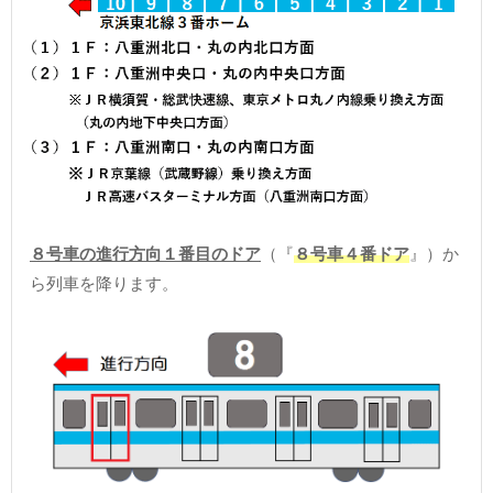
８号車の進行方向１番目のドア
（『
８号車４番ドア
』）か
ら列車を降ります。