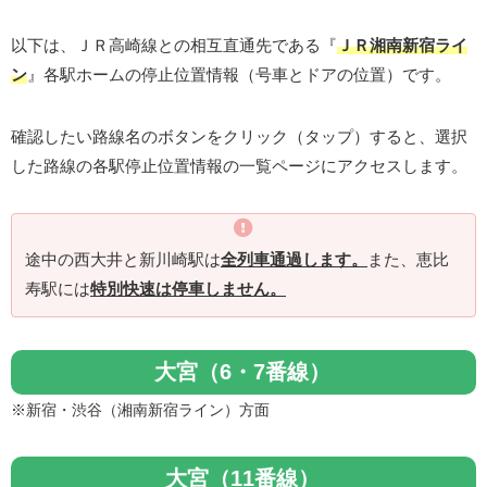
以下は、ＪＲ高崎線との相互直通先である『
ＪＲ湘南新宿ライ
ン
』各駅ホームの停止位置情報（号車とドアの位置）です。
確認したい路線名のボタンをクリック（タップ）すると、選択
した路線の各駅停止位置情報の一覧ページにアクセスします。
途中の西大井と新川崎駅は
全列車通過します。
また、恵比
寿駅には
特別快速は停車しません。
大宮（6・7番線）
※新宿・渋谷（湘南新宿ライン）方面
大宮（11番線）