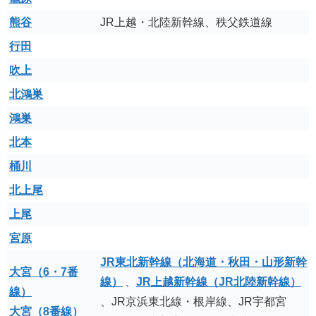
熊谷
JR上越・北陸新幹線、秩父鉄道線
行田
吹上
北鴻巣
鴻巣
北本
桶川
北上尾
上尾
宮原
JR東北新幹線（北海道・秋田・山形新幹
大宮（6・7番
線）
、
JR上越新幹線（JR北陸新幹線）
線）
、JR京浜東北線・根岸線、JR宇都宮
大宮（8番線）