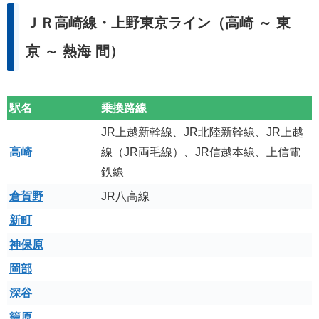
ＪＲ高崎線・上野東京ライン（高崎 ～ 東
京 ～ 熱海 間）
駅名
乗換路線
JR上越新幹線、JR北陸新幹線、JR上越
高崎
線（JR両毛線）、JR信越本線、上信電
鉄線
倉賀野
JR八高線
新町
神保原
岡部
深谷
籠原