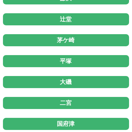
辻堂
茅ケ崎
平塚
大磯
二宮
国府津