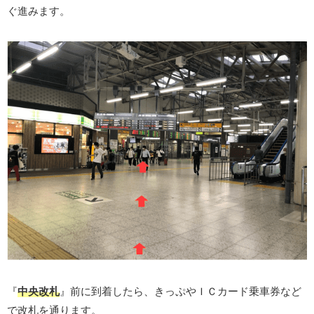
ぐ進みます。
『
中央改札
』前に到着したら、きっぷやＩＣカード乗車券など
で改札を通ります。