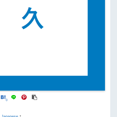
0
Japanese
▼