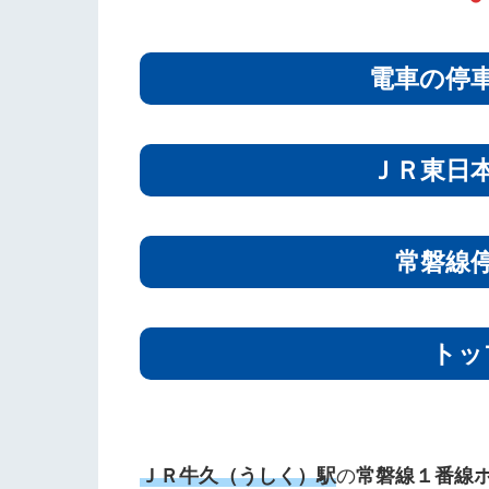
電車の停
ＪＲ東日
常磐線
トッ
ＪＲ牛久（うしく）駅
の
常磐線
１番線