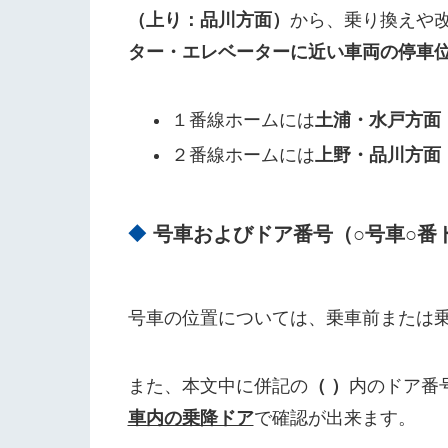
（上り：品川方面）
から、乗り換えや
ター・エレベーターに近い車両の停車
１番線ホームには
土浦・水戸方面
２番線ホームには
上野・品川方面
号車およびドア番号（○号車○番
号車の位置については、乗車前または
また、本文中に併記の
（ ）
内のドア番
車内の乗降ドア
で確認が出来ます。