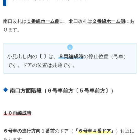
南口改札は
１番線ホーム側
に、北口改札は
２番線ホーム側
にあ
ります。
小見出し内の
〔 〕
は、
８両編成時
の停止位置（号車）
です。ドアの位置は共通です。
南口方面階段（６号車前方〔５号車前方〕）
１０両編成時
６号車の進行方向１番前
のドア（
『
６号車４番ドア
』
）付近に
あります。