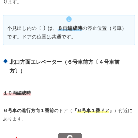
ります。
小見出し内の
〔 〕
は、
８両編成時
の停止位置（号車）
です。ドアの位置は共通です。
北口方面エレベーター（６号車前方〔４号車前
方〕）
１０両編成時
６号車の進行方向１番前
のドア（
『
６号車１番ドア
』
）付近に
あります。