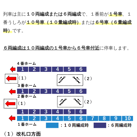
列車は主に
１０両編成または６両編成
で、１番前が
１号車
、１
番うしろが
１０号車（１０量編成時）
または
６号車（６量編成
時）
です。
６両編成は１０両編成の１号車から６号車付近
に停車します。