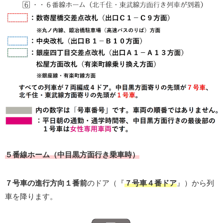
５番線ホーム（中目黒方面行き乗車時）
７号車の進行方向１番前
のドア（『
７号車４番ドア
』）から列
車を降ります。