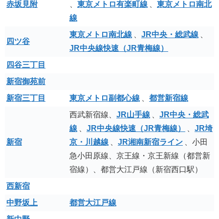
赤坂見附
、
東京メトロ有楽町線
、
東京メトロ南北
線
東京メトロ南北線
、
JR中央・総武線
、
四ツ谷
JR中央線快速（JR青梅線）
四谷三丁目
新宿御苑前
新宿三丁目
東京メトロ副都心線
、
都営新宿線
西武新宿線、
JR山手線
、
JR中央・総武
線
、
JR中央線快速（JR青梅線）
、
JR埼
新宿
京・川越線
、
JR湘南新宿ライン
、小田
急小田原線、京王線・京王新線（都営新
宿線）、都営大江戸線（新宿西口駅）
西新宿
中野坂上
都営大江戸線