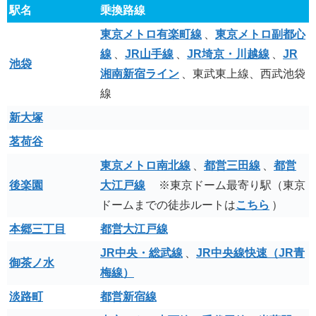
駅名
乗換路線
東京メトロ有楽町線
、
東京メトロ副都心
線
、
JR山手線
、
JR埼京・川越線
、
JR
池袋
湘南新宿ライン
、東武東上線、西武池袋
線
新大塚
茗荷谷
東京メトロ南北線
、
都営三田線
、
都営
後楽園
大江戸線
※東京ドーム最寄り駅（東京
ドームまでの徒歩ルートは
こちら
）
本郷三丁目
都営大江戸線
JR中央・総武線
、
JR中央線快速（JR青
御茶ノ水
梅線）
淡路町
都営新宿線