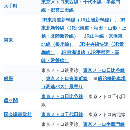
東京メトロ東西線・千代田線・半蔵門
大手町
線・都営三田線
JR東海道新幹線（JR山陽新幹線）
、
JR
東北新幹線（JR北海道・秋田・山形・上
越・北陸新幹線）
、
JR山手線・京浜東
東京
北線（根岸線）
、
JR中央線快速（JR青
梅線）
、
JR東海道線（JR宇都宮・高
崎・常磐線）
東京メトロ銀座線、
東京メトロ日比谷線
銀座
、
東京メトロ有楽町線
※
鍛冶橋駐車場
（高速バス）最寄り
東京メトロ日比谷線
、東京メトロ千代田
霞ケ関
線
国会議事堂前
東京メトロ千代田線
、東京メトロ南北線
東京メトロ銀座線、
東京メトロ半蔵門線