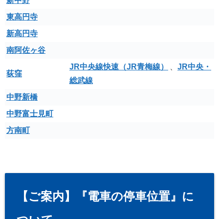
新中野
東高円寺
新高円寺
南阿佐ヶ谷
JR中央線快速（JR青梅線）
、
JR中央・
荻窪
総武線
中野新橋
中野富士見町
方南町
【ご案内】『電車の停車位置』に