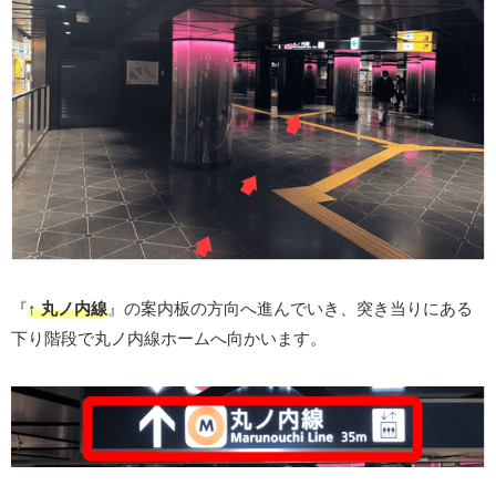
『
↑ 丸ノ内線
』の案内板の方向へ進んでいき、突き当りにある
下り階段で丸ノ内線ホームへ向かいます。